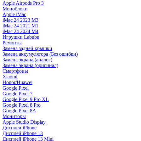
Apple Airpods Pro 3
Моноблоки
Apple iMac
iMac 24 2023 M3
iMac 24 2021 M1
iMac 24 2024 M4
Игрушки Labubu
Ремонты
Замена задней крышки
Замена аккумулятора (Без ошибки)
Замена экрана (аналог)
Замена экрана (оригинал)
Смартфоны
Xiaomi
Honor/Huawei
Google Pixel
Google Pixel 7
Google Pixel 9 Pro XL
Google Pixel 8 Pro
Google Pixel 8A
Мониторы
Apple Studio Display
Дисплеи iPhone
Дисплей iPhone 13
Дисплей iPhone 13 Mini