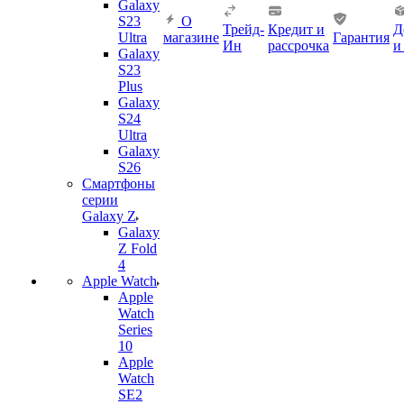
Galaxy
S23
О
Трейд-
Кредит и
Д
Ultra
магазине
Гарантия
Ин
рассрочка
и
Galaxy
S23
Plus
Galaxy
S24
Ultra
Galaxy
S26
Смартфоны
серии
Galaxy Z
Galaxy
Z Fold
4
Apple Watch
Apple
Watch
Series
10
Apple
Watch
SE2