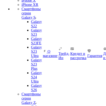
iPhone X
iPhone XR
Смартфоны
серии
Galaxy S
Galaxy
S22
Galaxy
S23
Galaxy
S23FE
Galaxy
S23
О
Трейд-
Кредит и
Д
Ultra
магазине
Гарантия
Ин
рассрочка
и
Galaxy
S23
Plus
Galaxy
S24
Ultra
Galaxy
S26
Смартфоны
серии
Galaxy Z