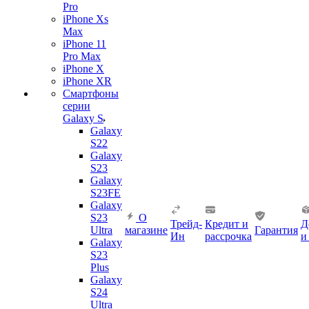
Pro
iPhone Xs
Max
iPhone 11
Pro Max
iPhone X
iPhone XR
Смартфоны
серии
Galaxy S
Galaxy
S22
Galaxy
S23
Galaxy
S23FE
Galaxy
S23
О
Трейд-
Кредит и
Д
Ultra
магазине
Гарантия
Ин
рассрочка
и
Galaxy
S23
Plus
Galaxy
S24
Ultra