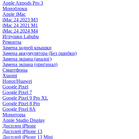
Apple Airpods Pro 3
Моноблоки
Apple iMac
iMac 24 2023 M3
iMac 24 2021 M1
iMac 24 2024 M4
Игрушки Labubu
Ремонты
Замена задней крышки
Замена аккумулятора (Без ошибки)
Замена экрана (аналог)
Замена экрана (оригинал)
Смартфоны
Xiaomi
Honor/Huawei
Google Pixel
Google Pixel 7
Google Pixel 9 Pro XL
Google Pixel 8 Pro
Google Pixel 8A
Мониторы
Apple Studio Display
Дисплеи iPhone
Дисплей iPhone 13
Дисплей iPhone 13 Mini