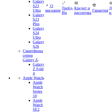
Galaxy
S23
О
Трейд-
Кредит и
Д
Ultra
магазине
Гарантия
Ин
рассрочка
и
Galaxy
S23
Plus
Galaxy
S24
Ultra
Galaxy
S26
Смартфоны
серии
Galaxy Z
Galaxy
Z Fold
4
Apple Watch
Apple
Watch
Series
10
Apple
Watch
SE2