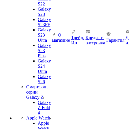
S22
Galaxy
S23
Galaxy
S23FE
Galaxy
S23
О
Трейд-
Кредит и
Д
Ultra
магазине
Гарантия
Ин
рассрочка
и
Galaxy
S23
Plus
Galaxy
S24
Ultra
Galaxy
S26
Смартфоны
серии
Galaxy Z
Galaxy
Z Fold
4
Apple Watch
Apple
Watch