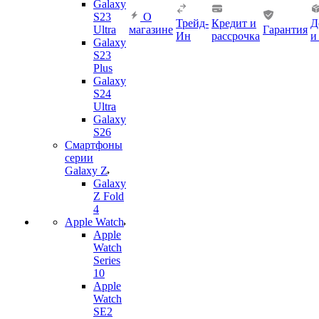
Galaxy
S23
О
Трейд-
Кредит и
Д
Ultra
магазине
Гарантия
Ин
рассрочка
и
Galaxy
S23
Plus
Galaxy
S24
Ultra
Galaxy
S26
Смартфоны
серии
Galaxy Z
Galaxy
Z Fold
4
Apple Watch
Apple
Watch
Series
10
Apple
Watch
SE2