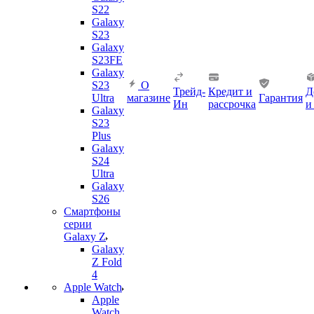
S22
Galaxy
S23
Galaxy
S23FE
Galaxy
S23
О
Трейд-
Кредит и
Д
Ultra
магазине
Гарантия
Ин
рассрочка
и
Galaxy
S23
Plus
Galaxy
S24
Ultra
Galaxy
S26
Смартфоны
серии
Galaxy Z
Galaxy
Z Fold
4
Apple Watch
Apple
Watch