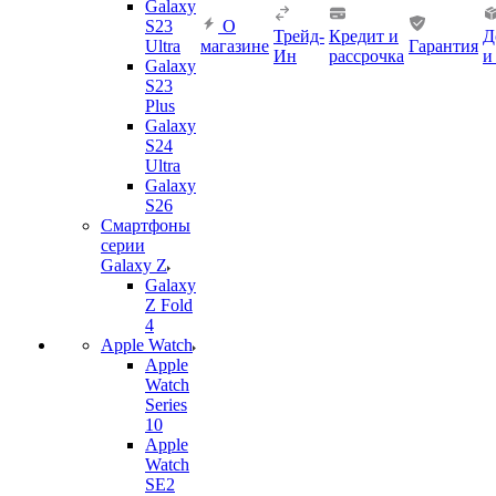
Galaxy
S23
О
Трейд-
Кредит и
Д
Ultra
магазине
Гарантия
Ин
рассрочка
и
Galaxy
S23
Plus
Galaxy
S24
Ultra
Galaxy
S26
Смартфоны
серии
Galaxy Z
Galaxy
Z Fold
4
Apple Watch
Apple
Watch
Series
10
Apple
Watch
SE2