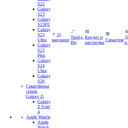
S22
Galaxy
S23
Galaxy
S23FE
Galaxy
S23
О
Трейд-
Кредит и
Д
Ultra
магазине
Гарантия
Ин
рассрочка
и
Galaxy
S23
Plus
Galaxy
S24
Ultra
Galaxy
S26
Смартфоны
серии
Galaxy Z
Galaxy
Z Fold
4
Apple Watch
Apple
Watch