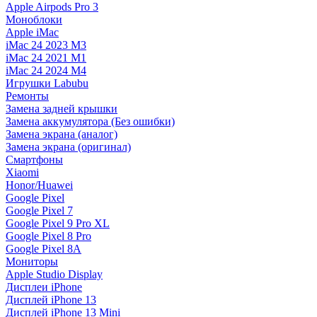
Apple Airpods Pro 3
Моноблоки
Apple iMac
iMac 24 2023 M3
iMac 24 2021 M1
iMac 24 2024 M4
Игрушки Labubu
Ремонты
Замена задней крышки
Замена аккумулятора (Без ошибки)
Замена экрана (аналог)
Замена экрана (оригинал)
Смартфоны
Xiaomi
Honor/Huawei
Google Pixel
Google Pixel 7
Google Pixel 9 Pro XL
Google Pixel 8 Pro
Google Pixel 8A
Мониторы
Apple Studio Display
Дисплеи iPhone
Дисплей iPhone 13
Дисплей iPhone 13 Mini