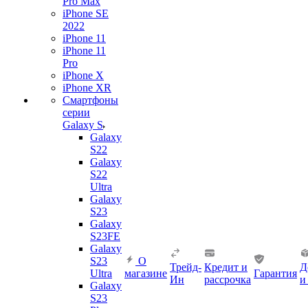
Pro Max
iPhone SE
2022
iPhone 11
iPhone 11
Pro
iPhone X
iPhone XR
Смартфоны
серии
Galaxy S
Galaxy
S22
Galaxy
S22
Ultra
Galaxy
S23
Galaxy
S23FE
Galaxy
S23
О
Трейд-
Кредит и
Д
Ultra
магазине
Гарантия
Ин
рассрочка
и
Galaxy
S23