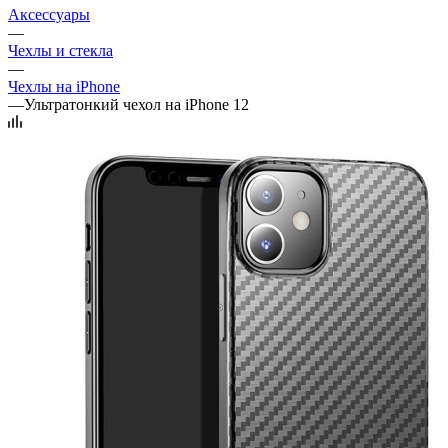
Аксессуары
—
Чехлы и стекла
—
Чехлы на iPhone
—
Ультратонкий чехол на iPhone 12