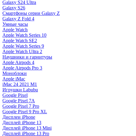
Galaxy S24 Ultra
Galaxy S26
Смартфоны серии Galaxy Z
Galaxy Z Fold 4
Умные часы
Apple Watch
Apple Watch Series 10
Apple Watch SE2
Apple Watch Series 9
Apple Watch Ultra 2
Наушники и гарнитуры
Apple Airpods 4
Apple Airpods Pro 3
Моноблоки
Apple iMac
iMac 24 2021 M1
Игрушки Labubu
Google Pixel
Google Pixel 7А
Google Pixel 7 Pro
Google Pixel 9 Pro XL
Дисплеи iPhone
Дисплей iPhone 13
Дисплей iPhone 13 Mini
Дисплей iPhone 13 Pro