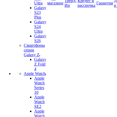
Трейд-
Кредит и
Д
Ultra
магазине
Гарантия
Ин
рассрочка
и
Galaxy
S23
Plus
Galaxy
S24
Ultra
Galaxy
S26
Смартфоны
серии
Galaxy Z
Galaxy
Z Fold
4
Apple Watch
Apple
Watch
Series
10
Apple
Watch
SE2
Apple
Watch