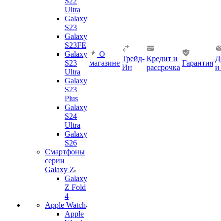
S22
Ultra
Galaxy
S23
Galaxy
S23FE
Galaxy
О
Трейд-
Кредит и
Д
S23
магазине
Гарантия
Ин
рассрочка
и
Ultra
Galaxy
S23
Plus
Galaxy
S24
Ultra
Galaxy
S26
Смартфоны
серии
Galaxy Z
Galaxy
Z Fold
4
Apple Watch
Apple