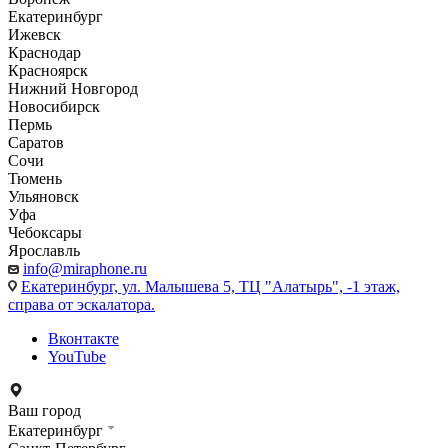
Екатеринбург
Ижевск
Краснодар
Красноярск
Нижний Новгород
Новосибирск
Пермь
Саратов
Сочи
Тюмень
Ульяновск
Уфа
Чебоксары
Ярославль
info@miraphone.ru
Екатеринбург,
ул. Малышева 5, ТЦ "Алатырь", -1 этаж,
справа от эскалатора.
Вконтакте
YouTube
Ваш город
Екатеринбург