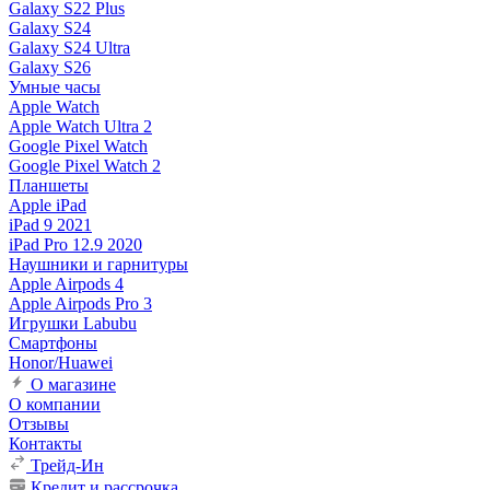
Galaxy S22 Plus
Galaxy S24
Galaxy S24 Ultra
Galaxy S26
Умные часы
Apple Watch
Apple Watch Ultra 2
Google Pixel Watch
Google Pixel Watch 2
Планшеты
Apple iPad
iPad 9 2021
iPad Pro 12.9 2020
Наушники и гарнитуры
Apple Airpods 4
Apple Airpods Pro 3
Игрушки Labubu
Смартфоны
Honor/Huawei
О магазине
О компании
Отзывы
Контакты
Трейд-Ин
Кредит и рассрочка