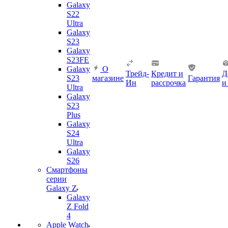
Galaxy
S22
Ultra
Galaxy
S23
Galaxy
S23FE
Galaxy
О
Трейд-
Кредит и
Д
S23
магазине
Гарантия
Ин
рассрочка
и
Ultra
Galaxy
S23
Plus
Galaxy
S24
Ultra
Galaxy
S26
Смартфоны
серии
Galaxy Z
Galaxy
Z Fold
4
Apple Watch