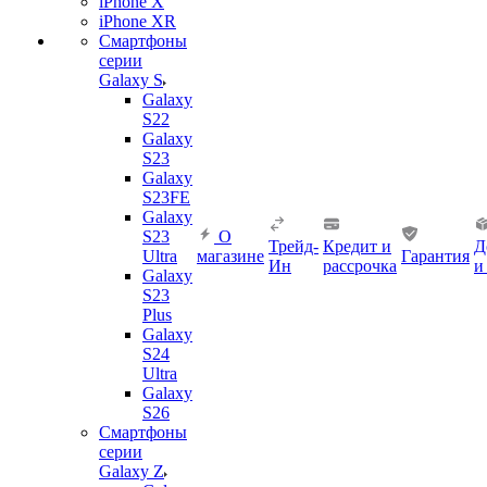
iPhone X
iPhone XR
Смартфоны
серии
Galaxy S
Galaxy
S22
Galaxy
S23
Galaxy
S23FE
Galaxy
S23
О
Трейд-
Кредит и
Д
Ultra
магазине
Гарантия
Ин
рассрочка
и
Galaxy
S23
Plus
Galaxy
S24
Ultra
Galaxy
S26
Смартфоны
серии
Galaxy Z