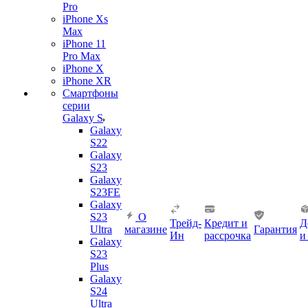
Pro
iPhone Xs
Max
iPhone 11
Pro Max
iPhone X
iPhone XR
Смартфоны
серии
Galaxy S
Galaxy
S22
Galaxy
S23
Galaxy
S23FE
Galaxy
S23
О
Трейд-
Кредит и
Д
Ultra
магазине
Гарантия
Ин
рассрочка
и
Galaxy
S23
Plus
Galaxy
S24
Ultra