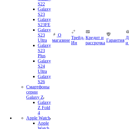
S22
Galaxy
S23
Galaxy
S23FE
Galaxy
S23
О
Трейд-
Кредит и
Д
Ultra
магазине
Гарантия
Ин
рассрочка
и
Galaxy
S23
Plus
Galaxy
S24
Ultra
Galaxy
S26
Смартфоны
серии
Galaxy Z
Galaxy
Z Fold
4
Apple Watch
Apple
Watch