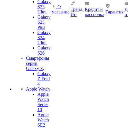
Galaxy
S23
О
Трейд-
Кредит и
Д
Ultra
магазине
Гарантия
Ин
рассрочка
и
Galaxy
S23
Plus
Galaxy
S24
Ultra
Galaxy
S26
Смартфоны
серии
Galaxy Z
Galaxy
Z Fold
4
Apple Watch
Apple
Watch
Series
10
Apple
Watch
SE2