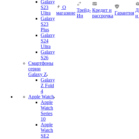
Galaxy
S23
О
Трейд-
Кредит и
Д
Ultra
магазине
Гарантия
Ин
рассрочка
и
Galaxy
S23
Plus
Galaxy
S24
Ultra
Galaxy
S26
Смартфоны
серии
Galaxy Z
Galaxy
Z Fold
4
Apple Watch
Apple
Watch
Series
10
Apple
Watch
SE2