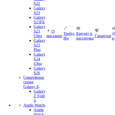
S22
Galaxy
S23
Galaxy
S23FE
Galaxy
S23
О
Трейд-
Кредит и
Д
Ultra
магазине
Гарантия
Ин
рассрочка
и
Galaxy
S23
Plus
Galaxy
S24
Ultra
Galaxy
S26
Смартфоны
серии
Galaxy Z
Galaxy
Z Fold
4
Apple Watch
Apple
Watch