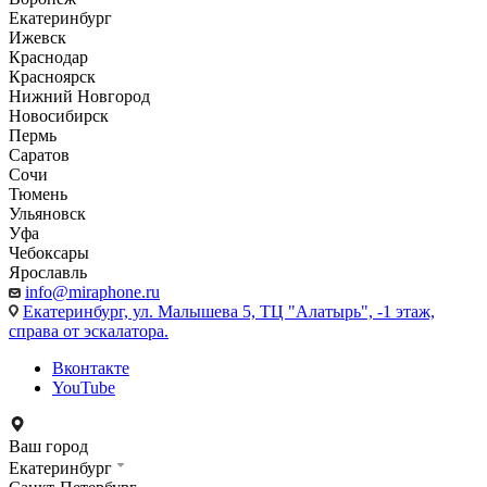
Екатеринбург
Ижевск
Краснодар
Красноярск
Нижний Новгород
Новосибирск
Пермь
Саратов
Сочи
Тюмень
Ульяновск
Уфа
Чебоксары
Ярославль
info@miraphone.ru
Екатеринбург,
ул. Малышева 5, ТЦ "Алатырь", -1 этаж,
справа от эскалатора.
Вконтакте
YouTube
Ваш город
Екатеринбург