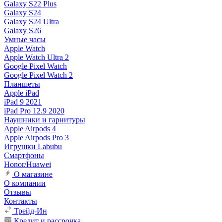
Galaxy S22 Plus
Galaxy S24
Galaxy S24 Ultra
Galaxy S26
Умные часы
Apple Watch
Apple Watch Ultra 2
Google Pixel Watch
Google Pixel Watch 2
Планшеты
Apple iPad
iPad 9 2021
iPad Pro 12.9 2020
Наушники и гарнитуры
Apple Airpods 4
Apple Airpods Pro 3
Игрушки Labubu
Смартфоны
Honor/Huawei
О магазине
О компании
Отзывы
Контакты
Трейд-Ин
Кредит и рассрочка