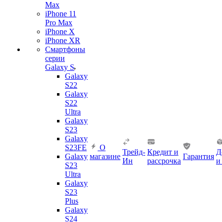
Max
iPhone 11
Pro Max
iPhone X
iPhone XR
Смартфоны
серии
Galaxy S
Galaxy
S22
Galaxy
S22
Ultra
Galaxy
S23
Galaxy
S23FE
О
Трейд-
Кредит и
Д
Galaxy
магазине
Гарантия
Ин
рассрочка
и
S23
Ultra
Galaxy
S23
Plus
Galaxy
S24