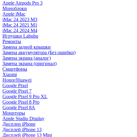
Apple Airpods Pro 3
Моноблоки
Apple iMac
iMac 24 2023 M3
iMac 24 2021 M1
iMac 24 2024 M4
Игрушки Labubu
Ремонты
Замена задней крышки
Замена аккумулятора (Без ошибки)
Замена экрана (аналог)
Замена экрана (оригинал)
Смартфоны
Xiaomi
Honor/Huawei
Google Pixel
Google Pixel 7
Google Pixel 9 Pro XL
Google Pixel 8 Pro
Google Pixel 8A
Мониторы
Apple Studio Display
Дисплеи iPhone
Дисплей iPhone 13
Дисплей iPhone 13 Mini