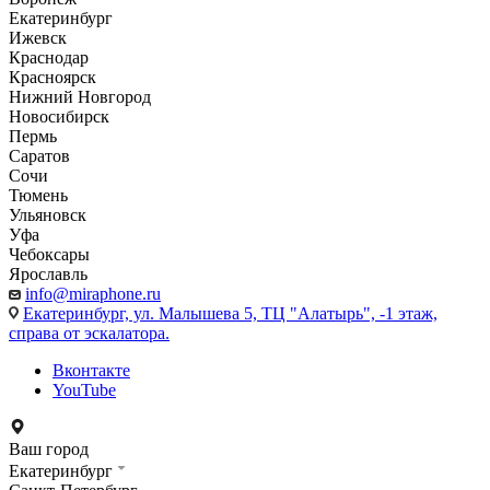
Екатеринбург
Ижевск
Краснодар
Красноярск
Нижний Новгород
Новосибирск
Пермь
Саратов
Сочи
Тюмень
Ульяновск
Уфа
Чебоксары
Ярославль
info@miraphone.ru
Екатеринбург,
ул. Малышева 5, ТЦ "Алатырь", -1 этаж,
справа от эскалатора.
Вконтакте
YouTube
Ваш город
Екатеринбург