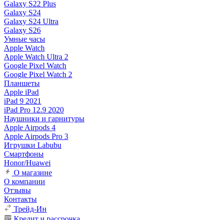
Galaxy S22 Plus
Galaxy S24
Galaxy S24 Ultra
Galaxy S26
Умные часы
Apple Watch
Apple Watch Ultra 2
Google Pixel Watch
Google Pixel Watch 2
Планшеты
Apple iPad
iPad 9 2021
iPad Pro 12.9 2020
Наушники и гарнитуры
Apple Airpods 4
Apple Airpods Pro 3
Игрушки Labubu
Смартфоны
Honor/Huawei
О магазине
О компании
Отзывы
Контакты
Трейд-Ин
Кредит и рассрочка