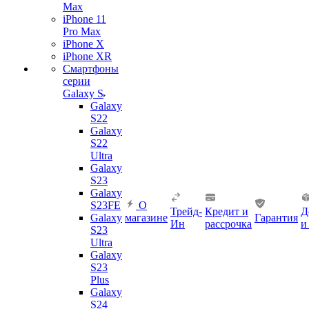
Max
iPhone 11
Pro Max
iPhone X
iPhone XR
Смартфоны
серии
Galaxy S
Galaxy
S22
Galaxy
S22
Ultra
Galaxy
S23
Galaxy
S23FE
О
Трейд-
Кредит и
Д
Galaxy
магазине
Гарантия
Ин
рассрочка
и
S23
Ultra
Galaxy
S23
Plus
Galaxy
S24