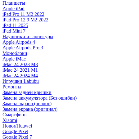
Планшеты
Apple iPad
iPad Pro 11 M2 2022
iPad Pro 12.9 M2 2022
iPad 11 2025
iPad Mini 7
Наушники и гарнитуры
Apple Airpods 4
Apple Airpods Pro 3
Моноблоки
Apple iMac
iMac 24 2023 M3
iMac 24 2021 M1
iMac 24 2024 M4
Игрушки Labubu
Ремонты
Замена задней крышки
Замена аккумулятора (Без ошибки)
Замена экрана (аналог)
Замена экрана (оригинал)
Смартфоны
Xiaomi
Honor/Huawei
Google Pixel
Google Pixel 7