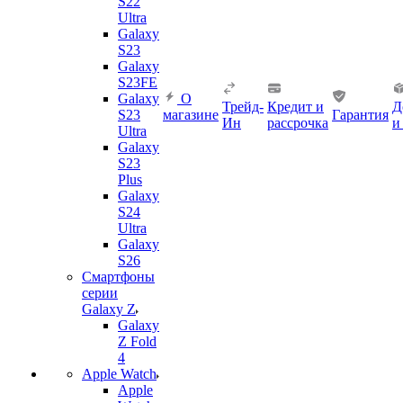
S22
Ultra
Galaxy
S23
Galaxy
S23FE
Galaxy
О
Трейд-
Кредит и
Д
S23
магазине
Гарантия
Ин
рассрочка
и
Ultra
Galaxy
S23
Plus
Galaxy
S24
Ultra
Galaxy
S26
Смартфоны
серии
Galaxy Z
Galaxy
Z Fold
4
Apple Watch
Apple