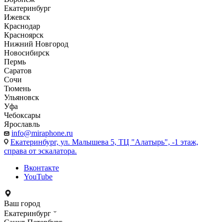
Екатеринбург
Ижевск
Краснодар
Красноярск
Нижний Новгород
Новосибирск
Пермь
Саратов
Сочи
Тюмень
Ульяновск
Уфа
Чебоксары
Ярославль
info@miraphone.ru
Екатеринбург,
ул. Малышева 5, ТЦ "Алатырь", -1 этаж,
справа от эскалатора.
Вконтакте
YouTube
Ваш город
Екатеринбург