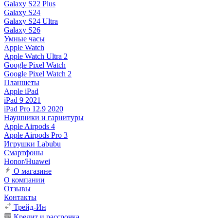
Galaxy S22 Plus
Galaxy S24
Galaxy S24 Ultra
Galaxy S26
Умные часы
Apple Watch
Apple Watch Ultra 2
Google Pixel Watch
Google Pixel Watch 2
Планшеты
Apple iPad
iPad 9 2021
iPad Pro 12.9 2020
Наушники и гарнитуры
Apple Airpods 4
Apple Airpods Pro 3
Игрушки Labubu
Смартфоны
Honor/Huawei
О магазине
О компании
Отзывы
Контакты
Трейд-Ин
Кредит и рассрочка