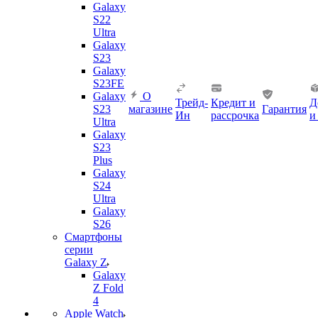
Galaxy
S22
Ultra
Galaxy
S23
Galaxy
S23FE
Galaxy
О
Трейд-
Кредит и
Д
S23
магазине
Гарантия
Ин
рассрочка
и
Ultra
Galaxy
S23
Plus
Galaxy
S24
Ultra
Galaxy
S26
Смартфоны
серии
Galaxy Z
Galaxy
Z Fold
4
Apple Watch