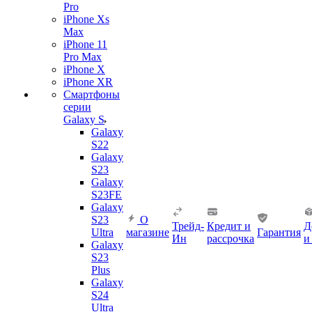
Pro
iPhone Xs
Max
iPhone 11
Pro Max
iPhone X
iPhone XR
Смартфоны
серии
Galaxy S
Galaxy
S22
Galaxy
S23
Galaxy
S23FE
Galaxy
S23
О
Трейд-
Кредит и
Д
Ultra
магазине
Гарантия
Ин
рассрочка
и
Galaxy
S23
Plus
Galaxy
S24
Ultra