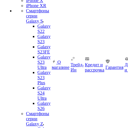
iPhone X
iPhone XR
Смартфоны
серии
Galaxy S
Galaxy
S22
Galaxy
S23
Galaxy
S23FE
Galaxy
S23
О
Трейд-
Кредит и
Д
Ultra
магазине
Гарантия
Ин
рассрочка
и
Galaxy
S23
Plus
Galaxy
S24
Ultra
Galaxy
S26
Смартфоны
серии
Galaxy Z