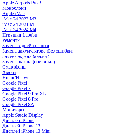
Apple Airpods Pro 3
Моноблоки
Apple iMac
iMac 24 2023 M3
iMac 24 2021 M1
iMac 24 2024 M4
Игрушки Labubu
Ремонты
Замена задней крышки
Замена аккумулятора (Без ошибки)
Замена экрана (аналог)
Замена экрана (оригинал)
Смартфоны
Xiaomi
Honor/Huawei
Google Pixel
Google Pixel 7
Google Pixel 9 Pro XL
Google Pixel 8 Pro
Google Pixel 8A
Мониторы
Apple Studio Display
Дисплеи iPhone
Дисплей iPhone 13
Дисплей iPhone 13 Mini