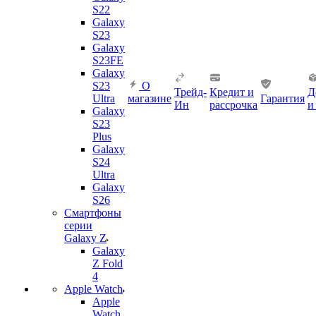
S22
Galaxy
S23
Galaxy
S23FE
Galaxy
S23
О
Трейд-
Кредит и
Д
Ultra
магазине
Гарантия
Ин
рассрочка
и
Galaxy
S23
Plus
Galaxy
S24
Ultra
Galaxy
S26
Смартфоны
серии
Galaxy Z
Galaxy
Z Fold
4
Apple Watch
Apple
Watch