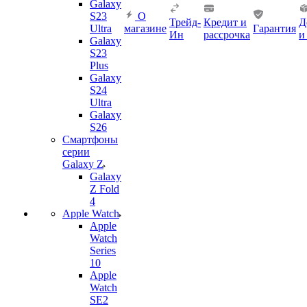
Galaxy
S23
О
Трейд-
Кредит и
Д
Ultra
магазине
Гарантия
Ин
рассрочка
и
Galaxy
S23
Plus
Galaxy
S24
Ultra
Galaxy
S26
Смартфоны
серии
Galaxy Z
Galaxy
Z Fold
4
Apple Watch
Apple
Watch
Series
10
Apple
Watch
SE2