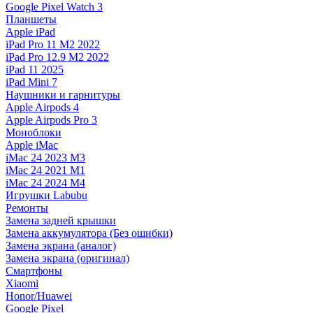
Google Pixel Watch 3
Планшеты
Apple iPad
iPad Pro 11 M2 2022
iPad Pro 12.9 M2 2022
iPad 11 2025
iPad Mini 7
Наушники и гарнитуры
Apple Airpods 4
Apple Airpods Pro 3
Моноблоки
Apple iMac
iMac 24 2023 M3
iMac 24 2021 M1
iMac 24 2024 M4
Игрушки Labubu
Ремонты
Замена задней крышки
Замена аккумулятора (Без ошибки)
Замена экрана (аналог)
Замена экрана (оригинал)
Смартфоны
Xiaomi
Honor/Huawei
Google Pixel