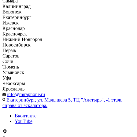
Самара
Калининград
Воронеж
Екатеринбург
Ижевск
Краснодар
Красноярск
Нижний Новгород
Новосибирск
Пермь
Саратов
Сочи
Тюмень
Ульяновск
Уфа
Чебоксары
Ярославль
info@miraphone.ru
Екатеринбург,
ул. Малышева 5, ТЦ "Алатырь", -1 этаж,
справа от эскалатора.
Вконтакте
YouTube