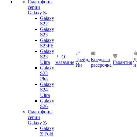
Смартфоны
серии
Galaxy S
Galaxy
S22
Galaxy
S23
Galaxy
S23FE
Galaxy
S23
О
Трейд-
Кредит и
Д
Ultra
магазине
Гарантия
Ин
рассрочка
и
Galaxy
S23
Plus
Galaxy
S24
Ultra
Galaxy
S26
Смартфоны
серии
Galaxy Z
Galaxy
Z Fold