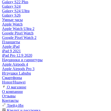
Galaxy S22 Plus
Galaxy S24
Galaxy S24 Ultra
Galaxy S26
Умные часы
Apple Watch
Apple Watch Ultra 2
Google Pixel Watch
Google Pixel Watch 2
Планшеты
Apple iPad
iPad 9 2021
iPad Pro 12.9 2020
Наушники и гарнитуры
Apple Airpods 4
Apple Airpods Pro 3
Игрушки Labubu
Смартфоны
Honor/Huawei
О магазине
О компании
Отзывы
Контакты
Трейд-Ин
Кредит и рассрочка