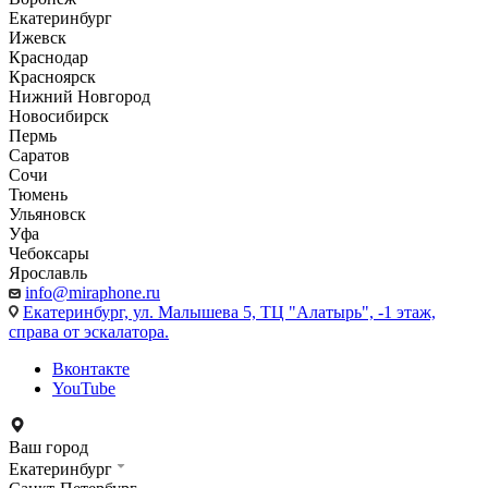
Екатеринбург
Ижевск
Краснодар
Красноярск
Нижний Новгород
Новосибирск
Пермь
Саратов
Сочи
Тюмень
Ульяновск
Уфа
Чебоксары
Ярославль
info@miraphone.ru
Екатеринбург,
ул. Малышева 5, ТЦ "Алатырь", -1 этаж,
справа от эскалатора.
Вконтакте
YouTube
Ваш город
Екатеринбург