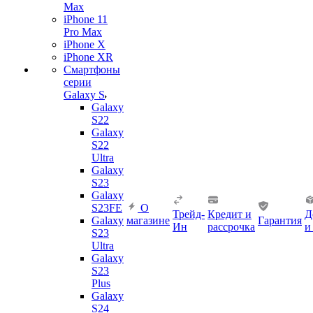
Max
iPhone 11
Pro Max
iPhone X
iPhone XR
Смартфоны
серии
Galaxy S
Galaxy
S22
Galaxy
S22
Ultra
Galaxy
S23
Galaxy
S23FE
О
Трейд-
Кредит и
Д
Galaxy
магазине
Гарантия
Ин
рассрочка
и
S23
Ultra
Galaxy
S23
Plus
Galaxy
S24