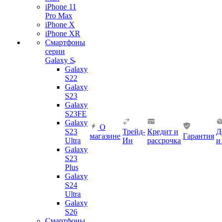
iPhone 11
Pro Max
iPhone X
iPhone XR
Смартфоны
серии
Galaxy S
Galaxy
S22
Galaxy
S23
Galaxy
S23FE
Galaxy
О
S23
Трейд-
Кредит и
Д
магазине
Гарантия
Ultra
Ин
рассрочка
и
Galaxy
S23
Plus
Galaxy
S24
Ultra
Galaxy
S26
Смартфоны