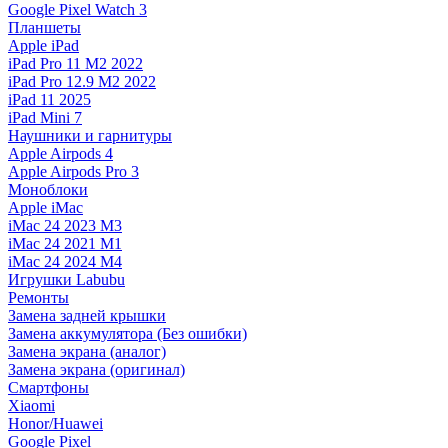
Google Pixel Watch 3
Планшеты
Apple iPad
iPad Pro 11 M2 2022
iPad Pro 12.9 M2 2022
iPad 11 2025
iPad Mini 7
Наушники и гарнитуры
Apple Airpods 4
Apple Airpods Pro 3
Моноблоки
Apple iMac
iMac 24 2023 M3
iMac 24 2021 M1
iMac 24 2024 M4
Игрушки Labubu
Ремонты
Замена задней крышки
Замена аккумулятора (Без ошибки)
Замена экрана (аналог)
Замена экрана (оригинал)
Смартфоны
Xiaomi
Honor/Huawei
Google Pixel