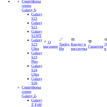
Смартфоны
серии
Galaxy S
Galaxy
S22
Galaxy
S23
Galaxy
S23FE
Galaxy
О
S23
Трейд-
Кредит и
Д
магазине
Гарантия
Ultra
Ин
рассрочка
и
Galaxy
S23
Plus
Galaxy
S24
Ultra
Galaxy
S26
Смартфоны
серии
Galaxy Z
Galaxy
Z Fold