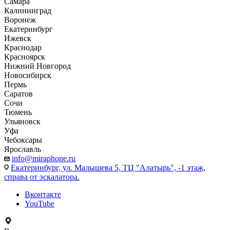
Самара
Калининград
Воронеж
Екатеринбург
Ижевск
Краснодар
Красноярск
Нижний Новгород
Новосибирск
Пермь
Саратов
Сочи
Тюмень
Ульяновск
Уфа
Чебоксары
Ярославль
info@miraphone.ru
Екатеринбург,
ул. Малышева 5, ТЦ "Алатырь", -1 этаж,
справа от эскалатора.
Вконтакте
YouTube