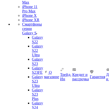
Max
iPhone 11
Pro Max
iPhone X
iPhone XR
Смартфоны
серии
Galaxy S
Galaxy
S22
Galaxy
S22
Ultra
Galaxy
S23
Galaxy
S23FE
О
Трейд-
Кредит и
Д
Galaxy
магазине
Гарантия
Ин
рассрочка
и
S23
Ultra
Galaxy
S23
Plus
Galaxy
S24