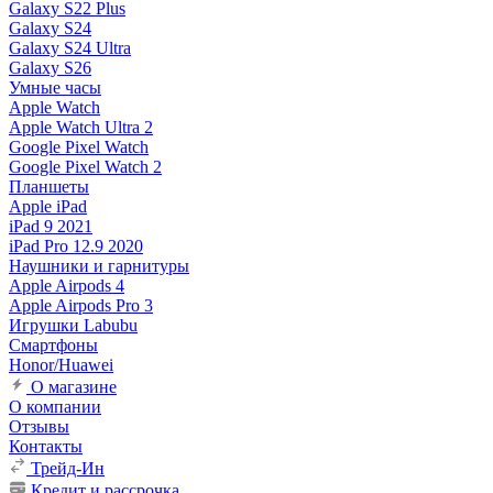
Galaxy S22 Plus
Galaxy S24
Galaxy S24 Ultra
Galaxy S26
Умные часы
Apple Watch
Apple Watch Ultra 2
Google Pixel Watch
Google Pixel Watch 2
Планшеты
Apple iPad
iPad 9 2021
iPad Pro 12.9 2020
Наушники и гарнитуры
Apple Airpods 4
Apple Airpods Pro 3
Игрушки Labubu
Смартфоны
Honor/Huawei
О магазине
О компании
Отзывы
Контакты
Трейд-Ин
Кредит и рассрочка