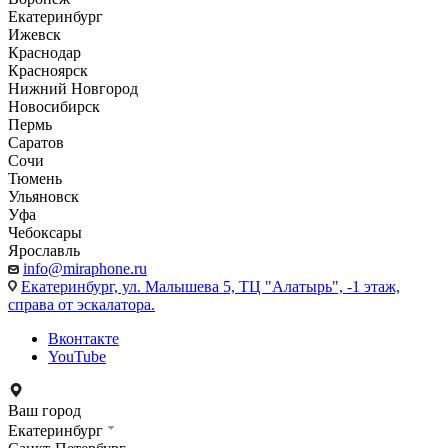
Екатеринбург
Ижевск
Краснодар
Красноярск
Нижний Новгород
Новосибирск
Пермь
Саратов
Сочи
Тюмень
Ульяновск
Уфа
Чебоксары
Ярославль
info@miraphone.ru
Екатеринбург,
ул. Малышева 5, ТЦ "Алатырь", -1 этаж,
справа от эскалатора.
Вконтакте
YouTube
Ваш город
Екатеринбург