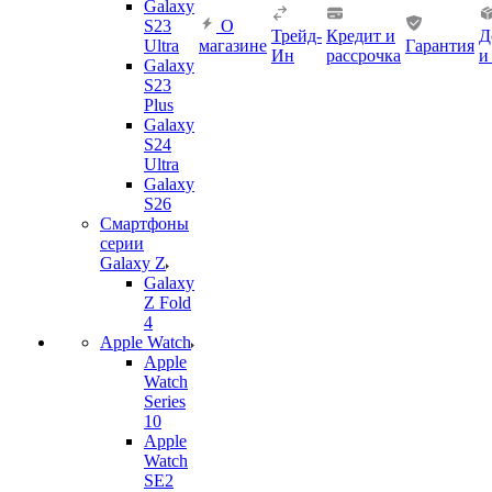
Galaxy
S23
О
Трейд-
Кредит и
Д
Ultra
магазине
Гарантия
Ин
рассрочка
и
Galaxy
S23
Plus
Galaxy
S24
Ultra
Galaxy
S26
Смартфоны
серии
Galaxy Z
Galaxy
Z Fold
4
Apple Watch
Apple
Watch
Series
10
Apple
Watch
SE2