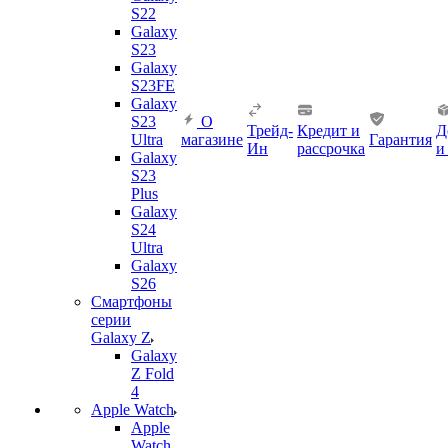
S22
Galaxy
S23
Galaxy
S23FE
Galaxy
S23
О
Трейд-
Кредит и
Д
Ultra
магазине
Гарантия
Ин
рассрочка
и
Galaxy
S23
Plus
Galaxy
S24
Ultra
Galaxy
S26
Смартфоны
серии
Galaxy Z
Galaxy
Z Fold
4
Apple Watch
Apple
Watch