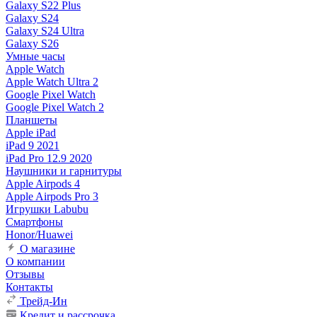
Galaxy S22 Plus
Galaxy S24
Galaxy S24 Ultra
Galaxy S26
Умные часы
Apple Watch
Apple Watch Ultra 2
Google Pixel Watch
Google Pixel Watch 2
Планшеты
Apple iPad
iPad 9 2021
iPad Pro 12.9 2020
Наушники и гарнитуры
Apple Airpods 4
Apple Airpods Pro 3
Игрушки Labubu
Смартфоны
Honor/Huawei
О магазине
О компании
Отзывы
Контакты
Трейд-Ин
Кредит и рассрочка