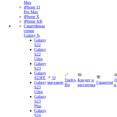
Max
iPhone 11
Pro Max
iPhone X
iPhone XR
Смартфоны
серии
Galaxy S
Galaxy
S22
Galaxy
S22
Ultra
Galaxy
S23
Galaxy
S23FE
О
Трейд-
Кредит и
Д
Galaxy
магазине
Гарантия
Ин
рассрочка
и
S23
Ultra
Galaxy
S23
Plus
Galaxy
S24