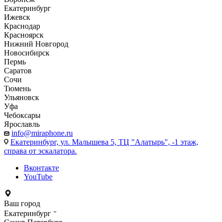
Екатеринбург
Ижевск
Краснодар
Красноярск
Нижний Новгород
Новосибирск
Пермь
Саратов
Сочи
Тюмень
Ульяновск
Уфа
Чебоксары
Ярославль
info@miraphone.ru
Екатеринбург,
ул. Малышева 5, ТЦ "Алатырь", -1 этаж,
справа от эскалатора.
Вконтакте
YouTube
Ваш город
Екатеринбург