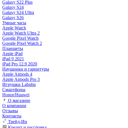
Galaxy S22 Plus
Galaxy S24
Galaxy S24 Ultra
Galaxy S26
Умные часы
Apple Watch
Apple Watch Ultra 2
Google Pixel Watch
Google Pixel Watch 2
Планшеты
Apple iPad
iPad 9 2021
iPad Pro 12.9 2020
Наушники и гарнитуры
Apple Airpods 4
Apple Airpods Pro 3
Игрушки Labubu
Смартфоны
Honor/Huawei
О магазине
О компании
Отзывы
Контакты
Трейд-Ин
Кредит и рассрочка