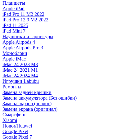
Планшеты
Apple iPad
iPad Pro 11 M2 2022
iPad Pro 12.9 M2 2022
iPad 11 2025
iPad Mini 7
Наушники и гарнитуры
Apple Airpods 4
Apple Airpods Pro 3
Моноблоки
Apple iMac
iMac 24 2023 M3
iMac 24 2021 M1
iMac 24 2024 M4
Игрушки Labubu
Ремонты
Замена задней крышки
Замена аккумулятора (Без ошибки)
Замена экрана (аналог)
Замена экрана (оригинал)
Смартфоны
Xiaomi
Honor/Huawei
Google Pixel
Google Pixel 7