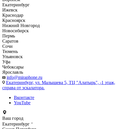
Екатеринбург
Ижевск
Краснодар
Красноярск
Нижний Новгород
Новосибирск
Пермь
Саратов
Сочи
Тюмень
Ульяновск
Уфа
Чебоксары
Ярославль
info@miraphone.ru
Екатеринбург,
ул. Малышева 5, ТЦ "Алатырь", -1 этаж,
справа от эскалатора.
Вконтакте
YouTube
Ваш город
Екатеринбург