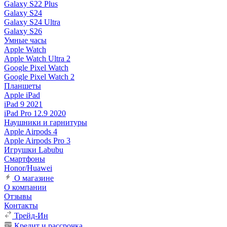
Galaxy S22 Plus
Galaxy S24
Galaxy S24 Ultra
Galaxy S26
Умные часы
Apple Watch
Apple Watch Ultra 2
Google Pixel Watch
Google Pixel Watch 2
Планшеты
Apple iPad
iPad 9 2021
iPad Pro 12.9 2020
Наушники и гарнитуры
Apple Airpods 4
Apple Airpods Pro 3
Игрушки Labubu
Смартфоны
Honor/Huawei
О магазине
О компании
Отзывы
Контакты
Трейд-Ин
Кредит и рассрочка