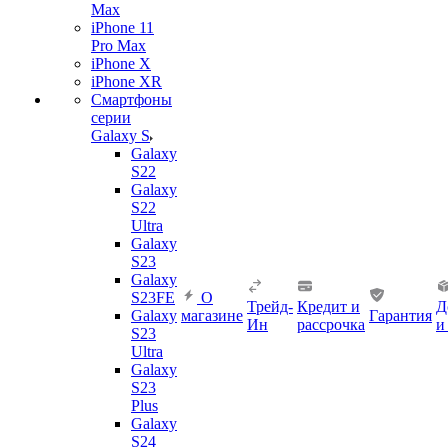
Max
iPhone 11
Pro Max
iPhone X
iPhone XR
Смартфоны
серии
Galaxy S
Galaxy
S22
Galaxy
S22
Ultra
Galaxy
S23
Galaxy
S23FE
О
Трейд-
Кредит и
Д
Galaxy
магазине
Гарантия
Ин
рассрочка
и
S23
Ultra
Galaxy
S23
Plus
Galaxy
S24