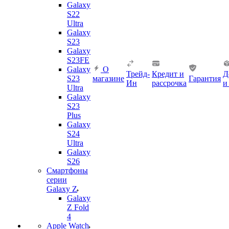
Galaxy
S22
Ultra
Galaxy
S23
Galaxy
S23FE
Galaxy
О
Трейд-
Кредит и
Д
S23
магазине
Гарантия
Ин
рассрочка
и
Ultra
Galaxy
S23
Plus
Galaxy
S24
Ultra
Galaxy
S26
Смартфоны
серии
Galaxy Z
Galaxy
Z Fold
4
Apple Watch