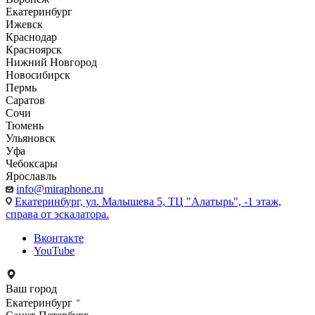
Екатеринбург
Ижевск
Краснодар
Красноярск
Нижний Новгород
Новосибирск
Пермь
Саратов
Сочи
Тюмень
Ульяновск
Уфа
Чебоксары
Ярославль
info@miraphone.ru
Екатеринбург,
ул. Малышева 5, ТЦ "Алатырь", -1 этаж,
справа от эскалатора.
Вконтакте
YouTube
Ваш город
Екатеринбург