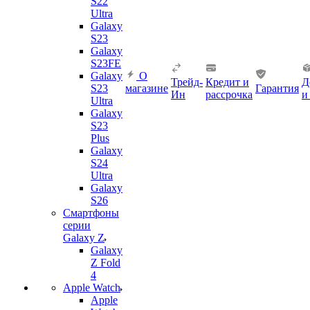
S22
Ultra
Galaxy
S23
Galaxy
S23FE
Galaxy
О
Трейд-
Кредит и
Д
S23
магазине
Гарантия
Ин
рассрочка
и
Ultra
Galaxy
S23
Plus
Galaxy
S24
Ultra
Galaxy
S26
Смартфоны
серии
Galaxy Z
Galaxy
Z Fold
4
Apple Watch
Apple