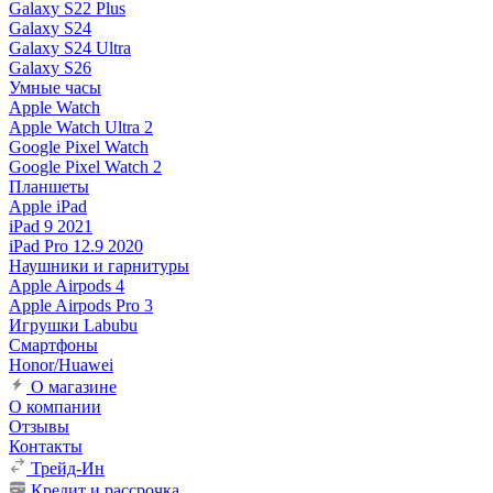
Galaxy S22 Plus
Galaxy S24
Galaxy S24 Ultra
Galaxy S26
Умные часы
Apple Watch
Apple Watch Ultra 2
Google Pixel Watch
Google Pixel Watch 2
Планшеты
Apple iPad
iPad 9 2021
iPad Pro 12.9 2020
Наушники и гарнитуры
Apple Airpods 4
Apple Airpods Pro 3
Игрушки Labubu
Смартфоны
Honor/Huawei
О магазине
О компании
Отзывы
Контакты
Трейд-Ин
Кредит и рассрочка