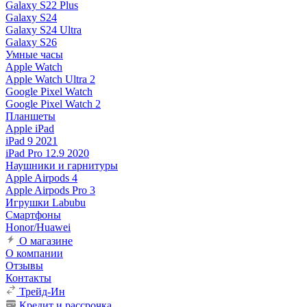
Galaxy S22 Plus
Galaxy S24
Galaxy S24 Ultra
Galaxy S26
Умные часы
Apple Watch
Apple Watch Ultra 2
Google Pixel Watch
Google Pixel Watch 2
Планшеты
Apple iPad
iPad 9 2021
iPad Pro 12.9 2020
Наушники и гарнитуры
Apple Airpods 4
Apple Airpods Pro 3
Игрушки Labubu
Смартфоны
Honor/Huawei
О магазине
О компании
Отзывы
Контакты
Трейд-Ин
Кредит и рассрочка