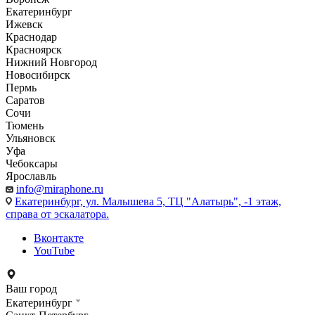
Екатеринбург
Ижевск
Краснодар
Красноярск
Нижний Новгород
Новосибирск
Пермь
Саратов
Сочи
Тюмень
Ульяновск
Уфа
Чебоксары
Ярославль
info@miraphone.ru
Екатеринбург,
ул. Малышева 5, ТЦ "Алатырь", -1 этаж,
справа от эскалатора.
Вконтакте
YouTube
Ваш город
Екатеринбург