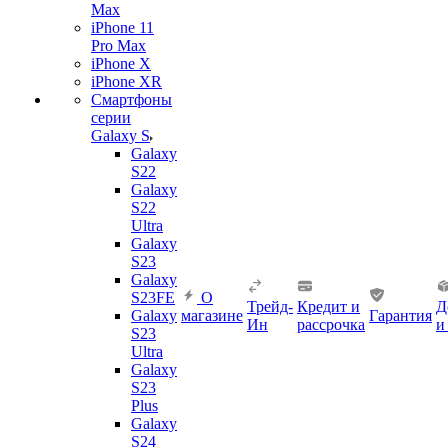
Max
iPhone 11
Pro Max
iPhone X
iPhone XR
Смартфоны
серии
Galaxy S
Galaxy
S22
Galaxy
S22
Ultra
Galaxy
S23
Galaxy
S23FE
О
Трейд-
Кредит и
Д
Galaxy
магазине
Гарантия
Ин
рассрочка
и
S23
Ultra
Galaxy
S23
Plus
Galaxy
S24