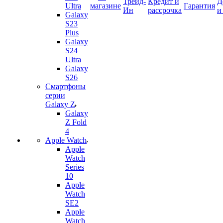
Трейд-
Кредит и
Д
Ultra
магазине
Гарантия
Ин
рассрочка
и
Galaxy
S23
Plus
Galaxy
S24
Ultra
Galaxy
S26
Смартфоны
серии
Galaxy Z
Galaxy
Z Fold
4
Apple Watch
Apple
Watch
Series
10
Apple
Watch
SE2
Apple
Watch