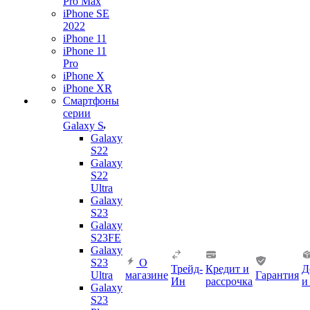
Pro Max
iPhone SE
2022
iPhone 11
iPhone 11
Pro
iPhone X
iPhone XR
Смартфоны
серии
Galaxy S
Galaxy
S22
Galaxy
S22
Ultra
Galaxy
S23
Galaxy
S23FE
Galaxy
S23
О
Трейд-
Кредит и
Д
Ultra
магазине
Гарантия
Ин
рассрочка
и
Galaxy
S23