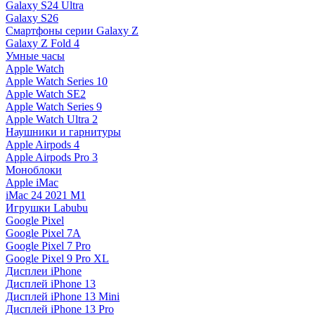
Galaxy S24 Ultra
Galaxy S26
Смартфоны серии Galaxy Z
Galaxy Z Fold 4
Умные часы
Apple Watch
Apple Watch Series 10
Apple Watch SE2
Apple Watch Series 9
Apple Watch Ultra 2
Наушники и гарнитуры
Apple Airpods 4
Apple Airpods Pro 3
Моноблоки
Apple iMac
iMac 24 2021 M1
Игрушки Labubu
Google Pixel
Google Pixel 7А
Google Pixel 7 Pro
Google Pixel 9 Pro XL
Дисплеи iPhone
Дисплей iPhone 13
Дисплей iPhone 13 Mini
Дисплей iPhone 13 Pro