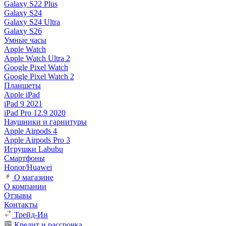
Galaxy S22 Plus
Galaxy S24
Galaxy S24 Ultra
Galaxy S26
Умные часы
Apple Watch
Apple Watch Ultra 2
Google Pixel Watch
Google Pixel Watch 2
Планшеты
Apple iPad
iPad 9 2021
iPad Pro 12.9 2020
Наушники и гарнитуры
Apple Airpods 4
Apple Airpods Pro 3
Игрушки Labubu
Смартфоны
Honor/Huawei
О магазине
О компании
Отзывы
Контакты
Трейд-Ин
Кредит и рассрочка