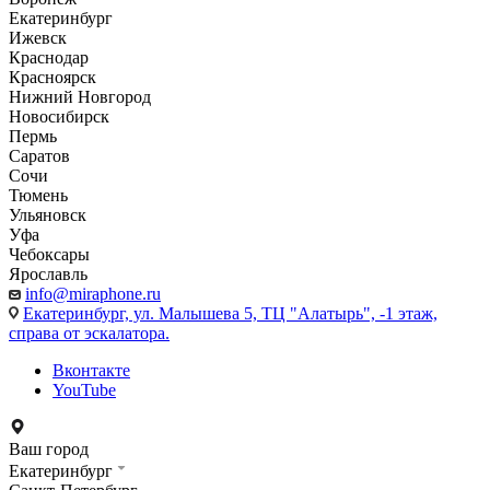
Екатеринбург
Ижевск
Краснодар
Красноярск
Нижний Новгород
Новосибирск
Пермь
Саратов
Сочи
Тюмень
Ульяновск
Уфа
Чебоксары
Ярославль
info@miraphone.ru
Екатеринбург,
ул. Малышева 5, ТЦ "Алатырь", -1 этаж,
справа от эскалатора.
Вконтакте
YouTube
Ваш город
Екатеринбург