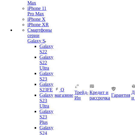
Max
iPhone 11
Pro Max
iPhone X
iPhone XR
Смартфоны
серии
Galaxy S
Galaxy
S22
Galaxy
S22
Ultra
Galaxy
S23
Galaxy
S23FE
О
Трейд-
Кредит и
Д
Galaxy
магазине
Гарантия
Ин
рассрочка
и
S23
Ultra
Galaxy
S23
Plus
Galaxy
S24