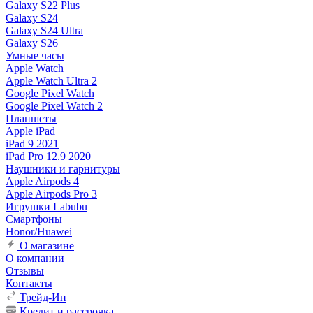
Galaxy S22 Plus
Galaxy S24
Galaxy S24 Ultra
Galaxy S26
Умные часы
Apple Watch
Apple Watch Ultra 2
Google Pixel Watch
Google Pixel Watch 2
Планшеты
Apple iPad
iPad 9 2021
iPad Pro 12.9 2020
Наушники и гарнитуры
Apple Airpods 4
Apple Airpods Pro 3
Игрушки Labubu
Смартфоны
Honor/Huawei
О магазине
О компании
Отзывы
Контакты
Трейд-Ин
Кредит и рассрочка