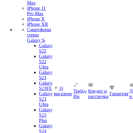
Max
iPhone 11
Pro Max
iPhone X
iPhone XR
Смартфоны
серии
Galaxy S
Galaxy
S22
Galaxy
S22
Ultra
Galaxy
S23
Galaxy
S23FE
О
Трейд-
Кредит и
Д
Galaxy
магазине
Гарантия
Ин
рассрочка
и
S23
Ultra
Galaxy
S23
Plus
Galaxy
S24