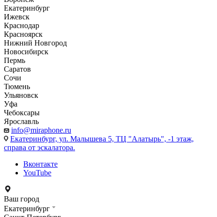
Екатеринбург
Ижевск
Краснодар
Красноярск
Нижний Новгород
Новосибирск
Пермь
Саратов
Сочи
Тюмень
Ульяновск
Уфа
Чебоксары
Ярославль
info@miraphone.ru
Екатеринбург,
ул. Малышева 5, ТЦ "Алатырь", -1 этаж,
справа от эскалатора.
Вконтакте
YouTube
Ваш город
Екатеринбург