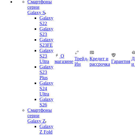
Смартфоны
серии
Galaxy S
Galaxy
S22
Galaxy
S23
Galaxy
S23FE
Galaxy
S23
О
Трейд-
Кредит и
Д
Ultra
магазине
Гарантия
Ин
рассрочка
и
Galaxy
S23
Plus
Galaxy
S24
Ultra
Galaxy
S26
Смартфоны
серии
Galaxy Z
Galaxy
Z Fold