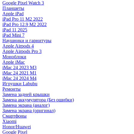
Google Pixel Watch 3
Планшеты
Apple iPad
iPad Pro 11 M2 2022
iPad Pro 12.9 M2 2022
iPad 11 2025
iPad Mini 7
Наушники и гарнитуры
Apple Airpods 4
Apple Airpods Pro 3
Моноблоки
Apple iMac
iMac 24 2023 M3
iMac 24 2021 M1
iMac 24 2024 M4
Игрушки Labubu
Ремонты
Замена задней крышки
Замена аккумулятора (Без ошибки)
Замена экрана (аналог)
Замена экрана (оригинал)
Смартфоны
Xiaomi
Honor/Huawei
Google Pixel