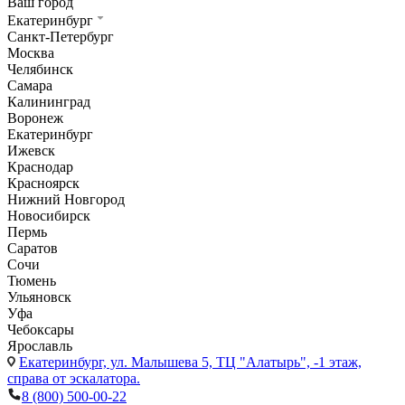
Ваш город
Екатеринбург
Санкт-Петербург
Москва
Челябинск
Самара
Калининград
Воронеж
Екатеринбург
Ижевск
Краснодар
Красноярск
Нижний Новгород
Новосибирск
Пермь
Саратов
Сочи
Тюмень
Ульяновск
Уфа
Чебоксары
Ярославль
Екатеринбург,
ул. Малышева 5, ТЦ "Алатырь", -1 этаж,
справа от эскалатора.
8 (800) 500-00-22