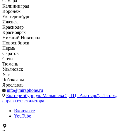
Самара
Калининград
Воронеж
Екатеринбург
Ижевск
Краснодар
Красноярск
Нижний Новгород
Новосибирск
Пермь
Саратов
Сочи
Тюмень
Ульяновск
Уфа
Чебоксары
Ярославль
info@miraphone.ru
Екатеринбург,
ул. Малышева 5, ТЦ "Алатырь", -1 этаж,
справа от эскалатора.
Вконтакте
YouTube