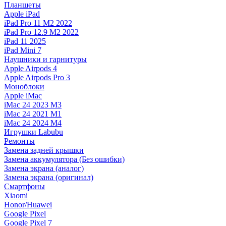
Планшеты
Apple iPad
iPad Pro 11 M2 2022
iPad Pro 12.9 M2 2022
iPad 11 2025
iPad Mini 7
Наушники и гарнитуры
Apple Airpods 4
Apple Airpods Pro 3
Моноблоки
Apple iMac
iMac 24 2023 M3
iMac 24 2021 M1
iMac 24 2024 M4
Игрушки Labubu
Ремонты
Замена задней крышки
Замена аккумулятора (Без ошибки)
Замена экрана (аналог)
Замена экрана (оригинал)
Смартфоны
Xiaomi
Honor/Huawei
Google Pixel
Google Pixel 7