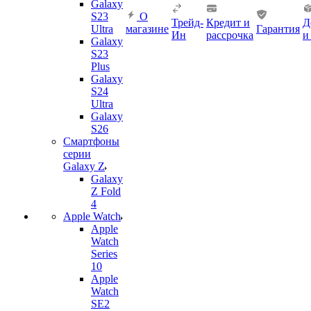
Galaxy
S23
О
Трейд-
Кредит и
Д
Ultra
магазине
Гарантия
Ин
рассрочка
и
Galaxy
S23
Plus
Galaxy
S24
Ultra
Galaxy
S26
Смартфоны
серии
Galaxy Z
Galaxy
Z Fold
4
Apple Watch
Apple
Watch
Series
10
Apple
Watch
SE2