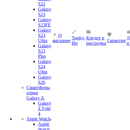
S22
Galaxy
S23
Galaxy
S23FE
Galaxy
S23
О
Трейд-
Кредит и
Д
Ultra
магазине
Гарантия
Ин
рассрочка
и
Galaxy
S23
Plus
Galaxy
S24
Ultra
Galaxy
S26
Смартфоны
серии
Galaxy Z
Galaxy
Z Fold
4
Apple Watch
Apple
Watch