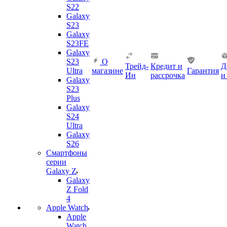
S22
Galaxy
S23
Galaxy
S23FE
Galaxy
S23
О
Трейд-
Кредит и
Д
Ultra
магазине
Гарантия
Ин
рассрочка
и
Galaxy
S23
Plus
Galaxy
S24
Ultra
Galaxy
S26
Смартфоны
серии
Galaxy Z
Galaxy
Z Fold
4
Apple Watch
Apple
Watch