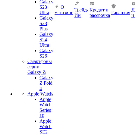
Galaxy
S23
О
Трейд-
Кредит и
Д
Ultra
магазине
Гарантия
Ин
рассрочка
и
Galaxy
S23
Plus
Galaxy
S24
Ultra
Galaxy
S26
Смартфоны
серии
Galaxy Z
Galaxy
Z Fold
4
Apple Watch
Apple
Watch
Series
10
Apple
Watch
SE2