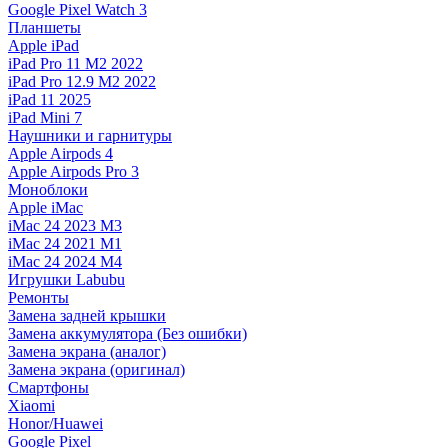
Google Pixel Watch 3
Планшеты
Apple iPad
iPad Pro 11 M2 2022
iPad Pro 12.9 M2 2022
iPad 11 2025
iPad Mini 7
Наушники и гарнитуры
Apple Airpods 4
Apple Airpods Pro 3
Моноблоки
Apple iMac
iMac 24 2023 M3
iMac 24 2021 M1
iMac 24 2024 M4
Игрушки Labubu
Ремонты
Замена задней крышки
Замена аккумулятора (Без ошибки)
Замена экрана (аналог)
Замена экрана (оригинал)
Смартфоны
Xiaomi
Honor/Huawei
Google Pixel