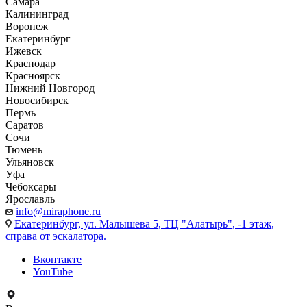
Самара
Калининград
Воронеж
Екатеринбург
Ижевск
Краснодар
Красноярск
Нижний Новгород
Новосибирск
Пермь
Саратов
Сочи
Тюмень
Ульяновск
Уфа
Чебоксары
Ярославль
info@miraphone.ru
Екатеринбург,
ул. Малышева 5, ТЦ "Алатырь", -1 этаж,
справа от эскалатора.
Вконтакте
YouTube