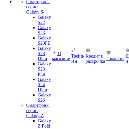
Смартфоны
серии
Galaxy S
Galaxy
S22
Galaxy
S23
Galaxy
S23FE
Galaxy
S23
О
Трейд-
Кредит и
Д
Ultra
магазине
Гарантия
Ин
рассрочка
и
Galaxy
S23
Plus
Galaxy
S24
Ultra
Galaxy
S26
Смартфоны
серии
Galaxy Z
Galaxy
Z Fold