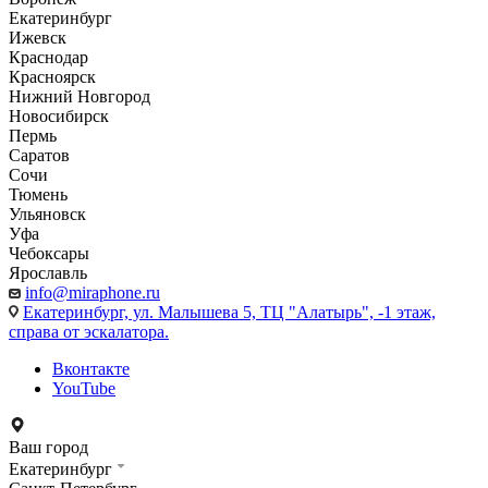
Екатеринбург
Ижевск
Краснодар
Красноярск
Нижний Новгород
Новосибирск
Пермь
Саратов
Сочи
Тюмень
Ульяновск
Уфа
Чебоксары
Ярославль
info@miraphone.ru
Екатеринбург,
ул. Малышева 5, ТЦ "Алатырь", -1 этаж,
справа от эскалатора.
Вконтакте
YouTube
Ваш город
Екатеринбург