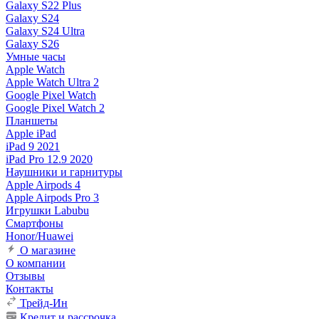
Galaxy S22 Plus
Galaxy S24
Galaxy S24 Ultra
Galaxy S26
Умные часы
Apple Watch
Apple Watch Ultra 2
Google Pixel Watch
Google Pixel Watch 2
Планшеты
Apple iPad
iPad 9 2021
iPad Pro 12.9 2020
Наушники и гарнитуры
Apple Airpods 4
Apple Airpods Pro 3
Игрушки Labubu
Смартфоны
Honor/Huawei
О магазине
О компании
Отзывы
Контакты
Трейд-Ин
Кредит и рассрочка