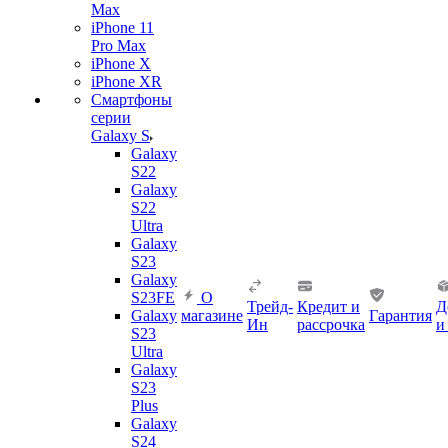
Max
iPhone 11
Pro Max
iPhone X
iPhone XR
Смартфоны
серии
Galaxy S
Galaxy
S22
Galaxy
S22
Ultra
Galaxy
S23
Galaxy
S23FE
О
Трейд-
Кредит и
Д
Galaxy
магазине
Гарантия
Ин
рассрочка
и
S23
Ultra
Galaxy
S23
Plus
Galaxy
S24