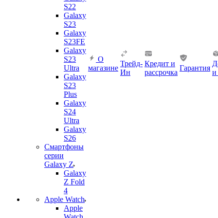
S22
Galaxy
S23
Galaxy
S23FE
Galaxy
S23
О
Трейд-
Кредит и
Д
Ultra
магазине
Гарантия
Ин
рассрочка
и
Galaxy
S23
Plus
Galaxy
S24
Ultra
Galaxy
S26
Смартфоны
серии
Galaxy Z
Galaxy
Z Fold
4
Apple Watch
Apple
Watch