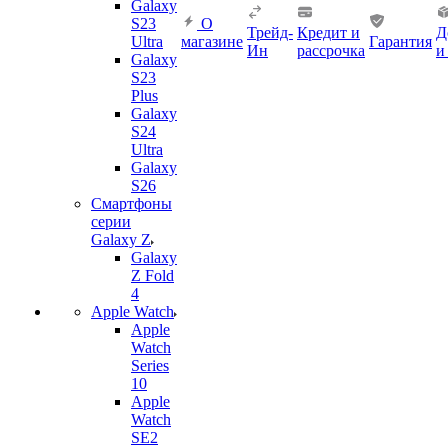
Galaxy
S23
О
Трейд-
Кредит и
Д
Ultra
магазине
Гарантия
Ин
рассрочка
и
Galaxy
S23
Plus
Galaxy
S24
Ultra
Galaxy
S26
Смартфоны
серии
Galaxy Z
Galaxy
Z Fold
4
Apple Watch
Apple
Watch
Series
10
Apple
Watch
SE2