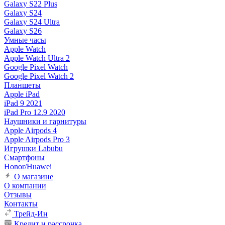
Galaxy S22 Plus
Galaxy S24
Galaxy S24 Ultra
Galaxy S26
Умные часы
Apple Watch
Apple Watch Ultra 2
Google Pixel Watch
Google Pixel Watch 2
Планшеты
Apple iPad
iPad 9 2021
iPad Pro 12.9 2020
Наушники и гарнитуры
Apple Airpods 4
Apple Airpods Pro 3
Игрушки Labubu
Смартфоны
Honor/Huawei
О магазине
О компании
Отзывы
Контакты
Трейд-Ин
Кредит и рассрочка