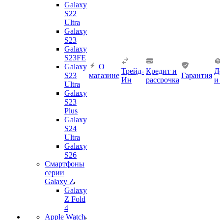
Galaxy
S22
Ultra
Galaxy
S23
Galaxy
S23FE
Galaxy
О
Трейд-
Кредит и
Д
S23
магазине
Гарантия
Ин
рассрочка
и
Ultra
Galaxy
S23
Plus
Galaxy
S24
Ultra
Galaxy
S26
Смартфоны
серии
Galaxy Z
Galaxy
Z Fold
4
Apple Watch