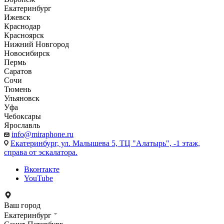
Екатеринбург
Ижевск
Краснодар
Красноярск
Нижний Новгород
Новосибирск
Пермь
Саратов
Сочи
Тюмень
Ульяновск
Уфа
Чебоксары
Ярославль
info@miraphone.ru
Екатеринбург,
ул. Малышева 5, ТЦ "Алатырь", -1 этаж,
справа от эскалатора.
Вконтакте
YouTube
Ваш город
Екатеринбург