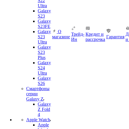
S22
Ultra
Galaxy
S23
Galaxy
S23FE
Galaxy
О
Трейд-
Кредит и
Д
S23
магазине
Гарантия
Ин
рассрочка
и
Ultra
Galaxy
S23
Plus
Galaxy
S24
Ultra
Galaxy
S26
Смартфоны
серии
Galaxy Z
Galaxy
Z Fold
4
Apple Watch
Apple