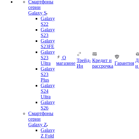
Смартфоны
серии
Galaxy S
Galaxy
S22
Galaxy
S23
Galaxy
S23FE
Galaxy
S23
О
Трейд-
Кредит и
Д
Ultra
магазине
Гарантия
Ин
рассрочка
и
Galaxy
S23
Plus
Galaxy
S24
Ultra
Galaxy
S26
Смартфоны
серии
Galaxy Z
Galaxy
Z Fold