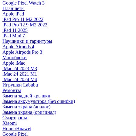
Google Pixel Watch 3
Планшеты
Apple iPad
iPad Pro 11 M2 2022
iPad Pro 12.9 M2 2022
iPad 11 2025
iPad Mini 7
Наушники и гарнитуры
Apple Airpods 4
Apple Airpods Pro 3
Моноблоки
Apple iMac
iMac 24 2023 M3
iMac 24 2021 M1
iMac 24 2024 M4
Игрушки Labubu
Ремонты
Замена задней крышки
Замена аккумулятора (Без ошибки)
Замена экрана (аналог)
Замена экрана (оригинал)
Смартфоны
Xiaomi
Honor/Huawei
Google Pixel