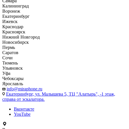
Самара
Калининград
Воронеж
Екатеринбург
Ижевск
Краснодар
Красноярск
Нижний Новгород
Новосибирск
Пермь
Саратов
Сочи
Тюмень
Ульяновск
Уфа
Чебоксары
Ярославль
info@miraphone.ru
Екатеринбург,
ул. Малышева 5, ТЦ "Алатырь", -1 этаж,
справа от эскалатора.
Вконтакте
YouTube