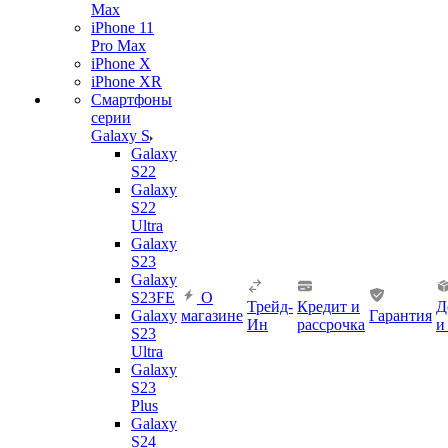
Max
iPhone 11
Pro Max
iPhone X
iPhone XR
Смартфоны
серии
Galaxy S
Galaxy
S22
Galaxy
S22
Ultra
Galaxy
S23
Galaxy
S23FE
О
Трейд-
Кредит и
Д
Galaxy
магазине
Гарантия
Ин
рассрочка
и
S23
Ultra
Galaxy
S23
Plus
Galaxy
S24