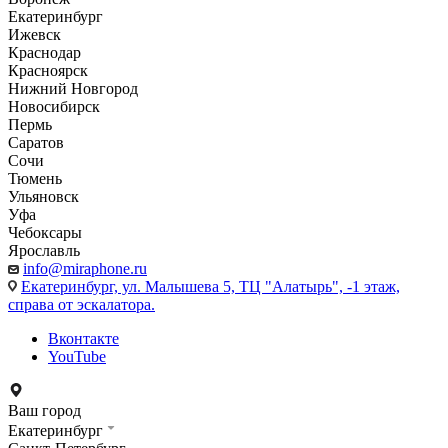
Екатеринбург
Ижевск
Краснодар
Красноярск
Нижний Новгород
Новосибирск
Пермь
Саратов
Сочи
Тюмень
Ульяновск
Уфа
Чебоксары
Ярославль
info@miraphone.ru
Екатеринбург,
ул. Малышева 5, ТЦ "Алатырь", -1 этаж,
справа от эскалатора.
Вконтакте
YouTube
Ваш город
Екатеринбург