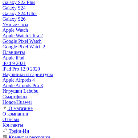
Galaxy S22 Plus
Galaxy S24
Galaxy S24 Ultra
Galaxy S26
Умные часы
Apple Watch
Apple Watch Ultra 2
Google Pixel Watch
Google Pixel Watch 2
Планшеты
Apple iPad
iPad 9 2021
iPad Pro 12.9 2020
Наушники и гарнитуры
Apple Airpods 4
Apple Airpods Pro 3
Игрушки Labubu
Смартфоны
Honor/Huawei
О магазине
О компании
Отзывы
Контакты
Трейд-Ин
Кредит и рассрочка