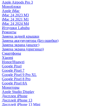
Apple Airpods Pro 3
Моноблоки
Apple iMac
iMac 24 2023 M3
iMac 24 2021 M1
iMac 24 2024 M4
Игрушки Labubu
Ремонты
Замена задней крышки
Замена аккумулятора (Без ошибки)
Замена экрана (аналог)
Замена экрана (оригинал)
Смартфоны
Xiaomi
Honor/Huawei
Google Pixel
Google Pixel 7
Google Pixel 9 Pro XL
Google Pixel 8 Pro
Google Pixel 8A
Мониторы
Apple Studio Display
Дисплеи iPhone
Дисплей iPhone 13
Дисплей iPhone 13 Mini