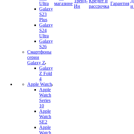
Трейд-
Кредит и
Д
Ultra
магазине
Гарантия
Ин
рассрочка
и
Galaxy
S23
Plus
Galaxy
S24
Ultra
Galaxy
S26
Смартфоны
серии
Galaxy Z
Galaxy
Z Fold
4
Apple Watch
Apple
Watch
Series
10
Apple
Watch
SE2
Apple
Watch