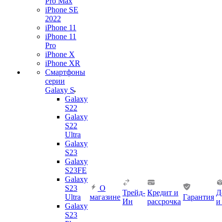
Pro Max
iPhone SE
2022
iPhone 11
iPhone 11
Pro
iPhone X
iPhone XR
Смартфоны
серии
Galaxy S
Galaxy
S22
Galaxy
S22
Ultra
Galaxy
S23
Galaxy
S23FE
Galaxy
S23
О
Трейд-
Кредит и
Д
Ultra
магазине
Гарантия
Ин
рассрочка
и
Galaxy
S23