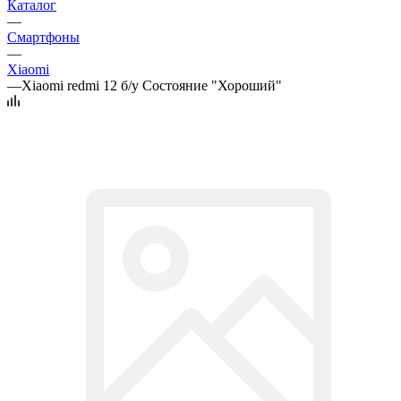
Каталог
—
Смартфоны
—
Xiaomi
—
Xiaomi redmi 12 б/у Состояние "Хороший"