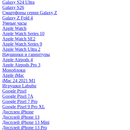
Galaxy S24 Ultra
Galaxy S26
Смартфоны серии Galaxy Z
Galaxy Z Fold 4
Умные часы
Apple Watch
Apple Watch Series 10
Apple Watch SE2
Apple Watch Series 9
Apple Watch Ultra 2
Наушники и гарнитуры
Apple Airpods 4
Apple Airpods Pro 3
Моноблоки
Apple iMac
iMac 24 2021 M1
Игрушки Labubu
Google Pixel
Google Pixel 7А
Google Pixel 7 Pro
Google Pixel 9 Pro XL
Дисплеи iPhone
Дисплей iPhone 13
Дисплей iPhone 13 Mini
Дисплей iPhone 13 Pro