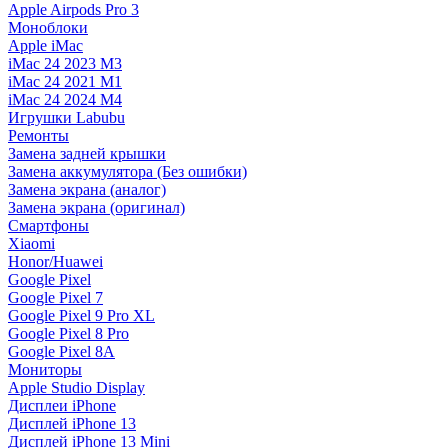
Apple Airpods Pro 3
Моноблоки
Apple iMac
iMac 24 2023 M3
iMac 24 2021 M1
iMac 24 2024 M4
Игрушки Labubu
Ремонты
Замена задней крышки
Замена аккумулятора (Без ошибки)
Замена экрана (аналог)
Замена экрана (оригинал)
Смартфоны
Xiaomi
Honor/Huawei
Google Pixel
Google Pixel 7
Google Pixel 9 Pro XL
Google Pixel 8 Pro
Google Pixel 8A
Мониторы
Apple Studio Display
Дисплеи iPhone
Дисплей iPhone 13
Дисплей iPhone 13 Mini