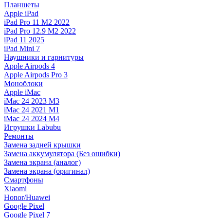
Планшеты
Apple iPad
iPad Pro 11 M2 2022
iPad Pro 12.9 M2 2022
iPad 11 2025
iPad Mini 7
Наушники и гарнитуры
Apple Airpods 4
Apple Airpods Pro 3
Моноблоки
Apple iMac
iMac 24 2023 M3
iMac 24 2021 M1
iMac 24 2024 M4
Игрушки Labubu
Ремонты
Замена задней крышки
Замена аккумулятора (Без ошибки)
Замена экрана (аналог)
Замена экрана (оригинал)
Смартфоны
Xiaomi
Honor/Huawei
Google Pixel
Google Pixel 7