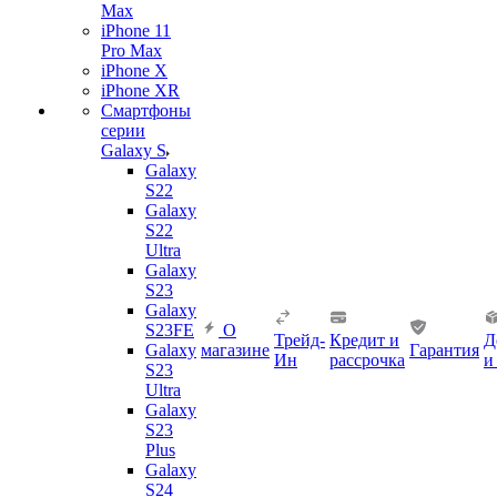
Max
iPhone 11
Pro Max
iPhone X
iPhone XR
Смартфоны
серии
Galaxy S
Galaxy
S22
Galaxy
S22
Ultra
Galaxy
S23
Galaxy
S23FE
О
Трейд-
Кредит и
Д
Galaxy
магазине
Гарантия
Ин
рассрочка
и
S23
Ultra
Galaxy
S23
Plus
Galaxy
S24