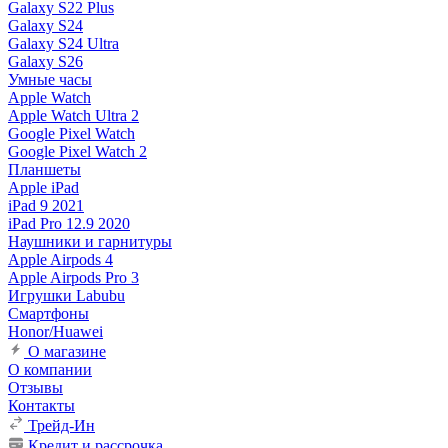
Galaxy S22 Plus
Galaxy S24
Galaxy S24 Ultra
Galaxy S26
Умные часы
Apple Watch
Apple Watch Ultra 2
Google Pixel Watch
Google Pixel Watch 2
Планшеты
Apple iPad
iPad 9 2021
iPad Pro 12.9 2020
Наушники и гарнитуры
Apple Airpods 4
Apple Airpods Pro 3
Игрушки Labubu
Смартфоны
Honor/Huawei
О магазине
О компании
Отзывы
Контакты
Трейд-Ин
Кредит и рассрочка