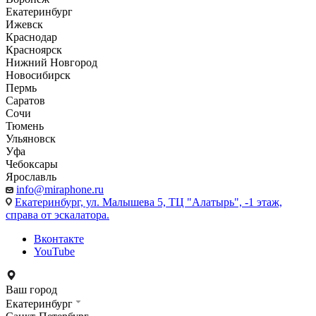
Екатеринбург
Ижевск
Краснодар
Красноярск
Нижний Новгород
Новосибирск
Пермь
Саратов
Сочи
Тюмень
Ульяновск
Уфа
Чебоксары
Ярославль
info@miraphone.ru
Екатеринбург,
ул. Малышева 5, ТЦ "Алатырь", -1 этаж,
справа от эскалатора.
Вконтакте
YouTube
Ваш город
Екатеринбург